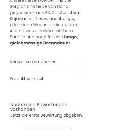
Unsere Kerzen werden mit viel
Sorgfalt und Liebe von Hand
gegossen – aus 100% natürlichem
Sojawachs. Dieses nachhaltige,
pflanzliche Wachs ist die perfekte
Alternative zu herkömmlichem
Paraffin und sorgt für eine
lange,
gleichmässige Brenndauer
.
Die Kerze ist
vegan
,
duftneutral
und eignet sich ideal für Menschen
mit Duftempfindlichkeit oder alle,
Versandinformationen
die den natürlichen Wachsduft
3-5 Tage Lieferzeit
bevorzugen.
Produktsionszeit:
Verpackt im schlichten
braunen
Glas mit schwarzem
Da jedes Produkt mit viel Sorgfalt
Schraubdeckel
– ein stilvolles
vorbereitet wird, gelten folgende
Accessoire für jedes Zuhause oder
Zeiten:
als achtsames Geschenk.
Noch keine Bewertungen
3–5 Werktage
vorhanden
Falls du ein Geschenk besonders
Jetzt die erste Bewertung abgeben.
Produktdetails:
schnell brauchst:
Material: 100% natürliches
Schreib mir gerne vorab – ich
Sojawachs