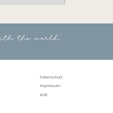
Geldgeschenk
Hochzeit
-
Weltkarte
ith the world."
Datenschutz
Impressum
AGB