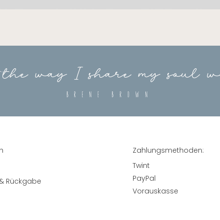
 the way I share my soul w
Brene Brown
h
Zahlungsmethoden:
Twint
PayPal
 & Rückgabe
Vorauskasse