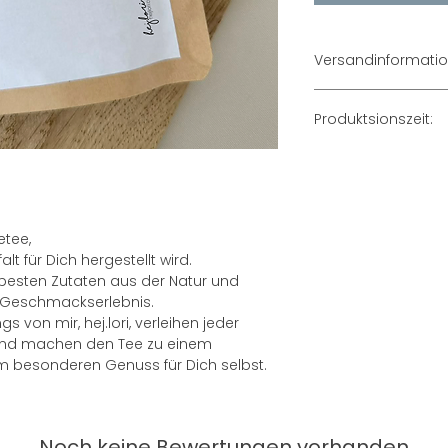
Versandinformati
3-5 Tage Lieferzeit
Produktsionszeit:
Da jedes Produkt mi
gelten folgende Ze
3–5 Werktage
Falls du ein Ges
etee,
brauchst:
lt für Dich hergestellt wird.
Schreib mir gerne 
besten Zutaten aus der Natur und
Express-Anfertigun
es Geschmackserlebnis.
s von mir, hej.lori, verleihen jeder
und machen den Tee zu einem
m besonderen Genuss für Dich selbst.
Noch keine Bewertungen vorhanden