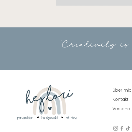
Mikrofasertuch
40x80cm
"Creativity is
Über mic
Kontakt
Versand