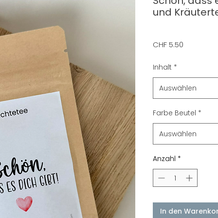
Schön, dass e
und Kräutert
Preis
CHF 5.50
Inhalt
*
Auswählen
Farbe Beutel
*
Auswählen
Anzahl
*
In den Warenko