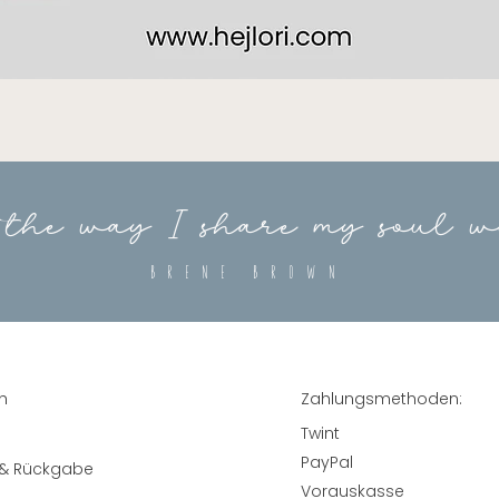
 the way I share my soul w
Brene Brown
h
Zahlungsmethoden:
Twint
PayPal
 & Rückgabe
Vorauskasse