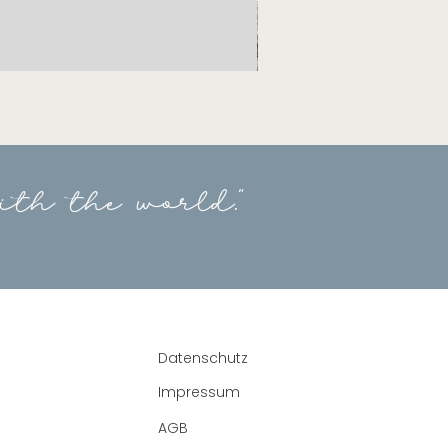
Geldgeschenk
Hochzeit
-
Weltkarte
ith the world."
Datenschutz
Impressum
AGB