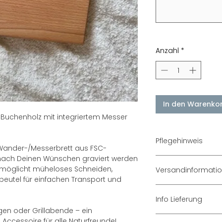
Anzahl
*
In den Warenko
Buchenholz mit integriertem Messer
Pflegehinweis
Wander-/Messerbrett aus FSC-
s nach Deinen Wünschen graviert werden
Von Hand mit lau
ermöglicht müheloses Schneiden,
Versandinformati
Tuch oder Schwamm
beutel für einfachen Transport und
Scheuermittel, Säu
3-5 Tage Lieferze
Kann nachgeölt w
Info Lieferung
Messerbrett ist ni
ngen oder Grillabende – ein
Versand der Wande
Accessoire für alle Naturfreunde!