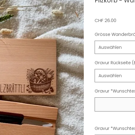
Pilzkorb - W
Preis
CHF 26.00
Grösse Wanderbrät
Auswählen
Gravur Rückseite (B
Auswählen
Gravur *Wunschtex
Gravur *Wunschtext