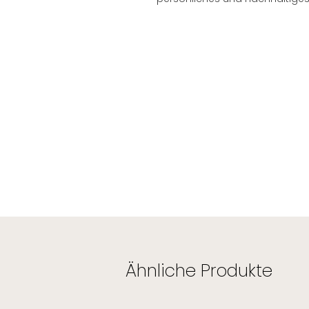
Masse Wanderbrättli Standart
Lieferumfang / Spezifikationen:
1 Messerbrett, lebensmittelecht 
Holz: Buche FSC® – Zertifiziert
1 Messer, 18 cm, Griff schwarz
1 Beutel mit Kordel, Leinen
Masse Wanderbrättli XL
Lieferumfang / Spezifikationen:
1 Messerbrett, lebensmittelecht 
Holz: Buche FSC® – Zertifiziert
1 Messer, 18 cm, Griff schwarz
1 Beutel mit Kordel, Leinen
Ähnliche Produkte