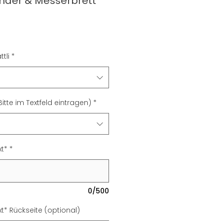
ander & Messerbrett
tli
*
itte im Textfeld eintragen)
*
t*
*
0/500
* Rückseite (optional)