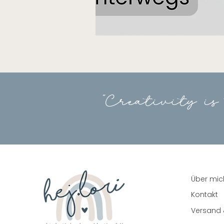
Mikrofasertuch
40x80cm
"Creativity is
Über mic
Kontakt
Versand