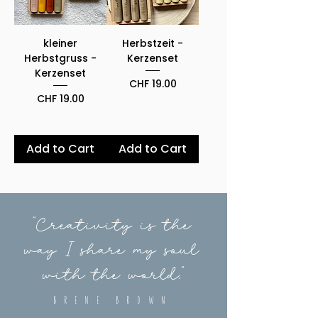
kleiner
Herbstzeit -
Herbstgruss -
Kerzenset
Kerzenset
Price
CHF 19.00
Price
CHF 19.00
Add to Cart
Add to Cart
"Creativity is the
way I share my soul
with the world."
Brene Brown