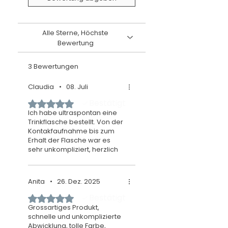
Reinigung: von Hand ohne
scheuernde Mittel
Alle Sterne, Höchste
Bewertung
3 Bewertungen
Claudia
•
08. Juli
Bestätigt
Mit 5 von 5 Sternen bewertet.
Ich habe ultraspontan eine
Trinkflasche bestellt. Von der
Kontakfaufnahme bis zum
Erhalt der Flasche war es
sehr unkompliziert, herzlich
und freundlich. Das
Endergebnis war einfach toll.
🥰 die beschenkte Person hat
Anita
•
26. Dez. 2025
sich sehr darüber gefreut.
Herzlichen Dank und immer
Bestätigt
Mit 5 von 5 Sternen bewertet.
gerne wieder
Grossartiges Produkt,
schnelle und unkomplizierte
Abwicklung, tolle Farbe,