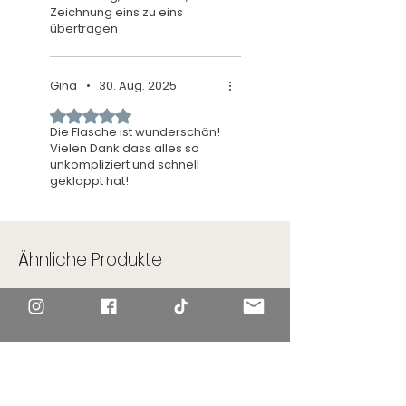
Zeichnung eins zu eins
übertragen
Sicher nicht meine letzte
Falsche die ich bestellt habe
Gina
•
30. Aug. 2025
Mit 5 von 5 Sternen bewertet.
Die Flasche ist wunderschön!
Vielen Dank dass alles so
unkompliziert und schnell
geklappt hat!
Ähnliche Produkte