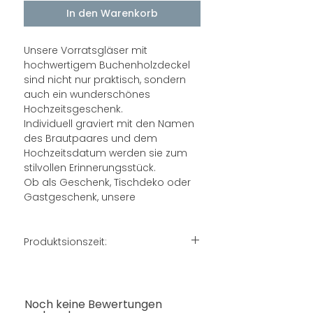
In den Warenkorb
Unsere Vorratsgläser mit
hochwertigem Buchenholzdeckel
sind nicht nur praktisch, sondern
auch ein wunderschönes
Hochzeitsgeschenk.
Individuell graviert mit den Namen
des Brautpaares und dem
Hochzeitsdatum werden sie zum
stilvollen Erinnerungsstück.
Ob als Geschenk, Tischdeko oder
Gastgeschenk, unsere
personalisierten Gläser bringen
Freude und bleiben lange in
Erinnerung.
Produktsionszeit:
Da jedes Produkt mit viel Sorgfalt
Details:
vorbereitet wird, gelten folgende
Luftdicht verschliessbarer
Zeiten:
Buchenholzdeckel
Noch keine Bewertungen